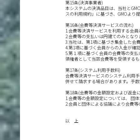
第15条(決済事業者)
本システムの決済品目は、当社とGM
スの利用規約」に基づき、GMOより
第16条(会費等決済サービスの流れ)
1.会費等決済サービスを利用する会
2.会費等の支払いは円建てのみとなり
3.当社は、第1項に基づき集金した会
4.第1項に基づく会員からの入金が
5.第１項に基づく会員の会費等の支
領権者として当該会費等を受領するも
第17条(システム利用手数料)
会費等決済サービスのシステム利用手
併せて請求する場合があります。手数
第18条(会費等の金額設定および返金に
1.会費等の金額設定については、 
2.会員と団体による協議により会費
以 上