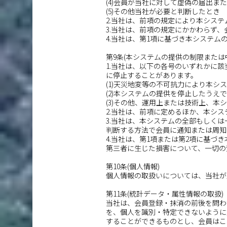
(4)会員が当社に対して虚偽の届出ま
(5)その他当社が必要と判断したとき
2.当社は、前項の規定により本シス
3.当社は、前項の規定にかかわらず
4.当社は、第1項に基づき本システ
第9条(本システムの提供の制限または
1.当社は、以下の各号のいずれかに
に停止することがあります。
(1)天災地変等の不可抗力により本シ
(2)本システムの提供を停止したうえ
(3)その他、運用上または技術上、
2.当社は、前項に定めるほか、本シ
3.当社は、本システムの全部もしく
判断する方法で会員に通知または周知
4.当社は、第1項または第2項に基
第三者に生じた損害について、一切の
第10条(個人情報)
個人情報の取扱いについては、当社が
第11条(統計データ・属性情報の取扱)
当社は、会員登録・抹消の前後を問わ
を、個人を識別・特定できないように
することができるものとし、会員はこ