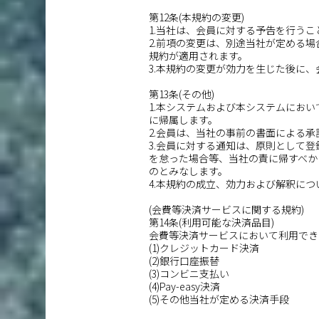
第12条(本規約の変更)
1.当社は、会員に対する予告を行う
2.前項の変更は、別途当社が定める
規約が適用されます。
3.本規約の変更が効力を生じた後に
第13条(その他)
1.本システムおよび本システムにお
に帰属します。
2.会員は、当社の事前の書面による
3.会員に対する通知は、原則として
を怠った場合等、当社の責に帰すべか
のとみなします。
4.本規約の成立、効力および解釈に
(会費等決済サービスに関する規約)
第14条(利用可能な決済品目)
会費等決済サービスにおいて利用でき
(1)クレジットカード決済
(2)銀行口座振替
(3)コンビニ支払い
(4)Pay-easy決済
(5)その他当社が定める決済手段