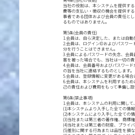
第4条(当社の役割)
当社の役割は、本システムを提供する
費等の支払い・徴収の機会を提供する
事者である団体および会員の責任とし
るものではありません。
第5条(会員の責任)
1.会員は、自ら決定した、または自
2.会員は、ログインIDおよびパス
分を行うことはできません。
3.会員によるパスワードの失念、会
害を被った場合でも、当社は一切の責
4.会員は、会員番号およびパスワー
の旨を当社に連絡するものとします。
5.会員は、登録情報に変更がある場
6.会員は、本システムを利用するた
己の責任および費用をもって準備し設
第6条(禁止事項)
1.会員は、本システムの利用に関し
(1)本システムより入手した全ての
(2)本システムにより入手した全ての
(3)当社または第三者の著作権、商標
(4)当社または第三者の財産、プライ
(5)差別に関する行為または品性を