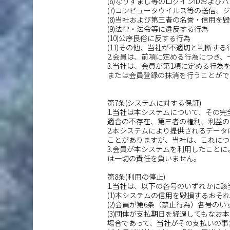
(6)なりすまし等のログインIDおよ
(7)コンピュータウイルス等の送信
(8)当社および第三者の名誉・信用を
(9)法律・法令等に違反する行為
(10)公序良俗に反する行為
(11)その他、当社が不適切と判断する
2.会員は、前項に定める行為につき
3.当社は、会員が第1項に定める行
または会員登録の抹消を行うことがで
第7条(システムに対する保証)
1.当社は本システムについて、その
適合の不存在、第三者の権利、利益の
2.本システムにより提供されるデー
ことがありますが、当社は、これにつ
3.会員が本システムを利用したこと
は一切の責任を負いません。
第8条(利用の停止)
1.当社は、以下の各号のいずれかに
(1)本システムの信用を毀損するおそ
(2)会員が第6条（禁止行為）各号の
(3)団体が支払期日を経過してもな
場合であって、当社がその支払いの事