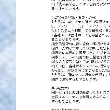
(5)「決済事業者」とは、会費等決
る会社をいいます。
第2条(会員登録・変更・退会)
1.会員は、本システム所定の登録フ
D、パスワード（以下「パスワード」
2.本システムを利用して会員登録す
3.当社または団体は、入会希望者が
ることがあります。
(1)会員登録の内容に虚偽の事項が含
(2)同一人物が重複して登録をした場
(3)過去に本規約に違反したことがあ
(4)本システムの利用の停止措置を
(5)入会希望者が単独で法律行為が
(6)その他、当社が本システムの提
4.会員は、登録事項に変更があった
5.会員は、団体からの退会を希望す
団体に連絡するものとします。
第3条(免責)
団体と当社との間で締結した本システ
会員は本システムを利用できなくなる
するものとします。